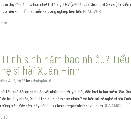
 dưới đây để nắm rõ hơn nhé! I. G7 là gì? G7 (viết tắt của Group of Seven) là diễn
n có nền kinh tế phát triển và công nghiệp tiên tiến
READ MORE
n tức
 Hinh sinh năm bao nhiêu? Tiểu
ghệ sĩ hài Xuân Hinh
háng 4 12, 2022
by
adminpbn18
 cái tên quá đỗi quen thuộc với những người yêu hài, đặc biệt là hài miền Bắc. Ôn
ĩ đa tài. Tuy nhiên, Xuân Hinh sinh năm bao nhiêu? Và tiểu sử về nghệ sĩ hài Xuâ
i cũng biết. Vậy nên, hãy cùng southernoregonkitefestival.com
READ MORE
ểu sử