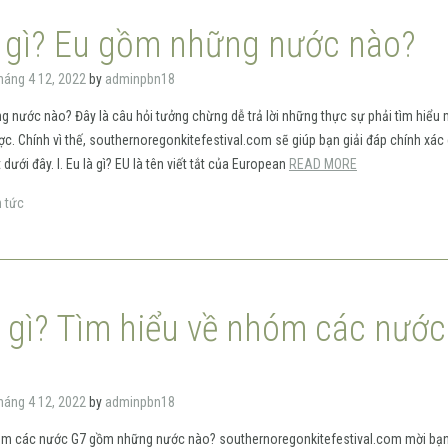
à gì? Eu gồm những nước nào?
háng 4 12, 2022
by
adminpbn18
 nước nào? Đây là câu hỏi tưởng chừng dễ trả lời những thực sự phải tìm hiểu 
được. Chính vì thế, southernoregonkitefestival.com sẽ giúp bạn giải đáp chính xác
t dưới đây. I. Eu là gì? EU là tên viết tắt của European
READ MORE
n tức
à gì? Tìm hiểu về nhóm các nước
háng 4 12, 2022
by
adminpbn18
hóm các nước G7 gồm những nước nào? southernoregonkitefestival.com mời bạ