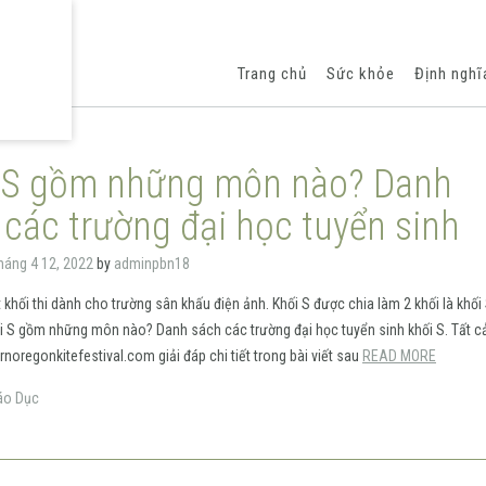
Trang chủ
Sức khỏe
Định nghĩ
 S gồm những môn nào? Danh
 các trường đại học tuyển sinh
háng 4 12, 2022
by
adminpbn18
t khối thi dành cho trường sân khấu điện ảnh. Khối S được chia làm 2 khối là khối
i S gồm những môn nào? Danh sách các trường đại học tuyển sinh khối S. Tất c
noregonkitefestival.com giải đáp chi tiết trong bài viết sau
READ MORE
áo Dục