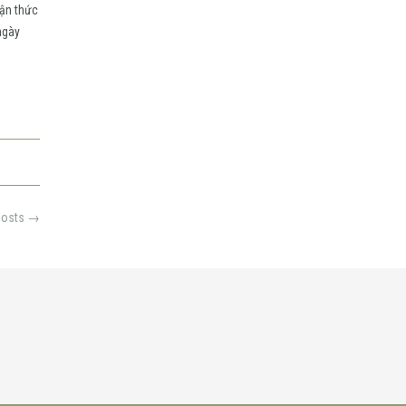
hận thức
ngày
posts
→