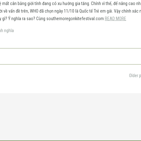
 lệ mất cân bằng giới tính đang có xu hướng gia tăng. Chính vì thế, để nâng cao n
i về vấn đề trên, WHO đã chọn ngày 11/10 là Quốc tế Trẻ em gái. Vậy chính xác 
y gì? Ý nghĩa ra sao? Cùng southernoregonkitefestival.com
READ MORE
nh nghĩa
Older 