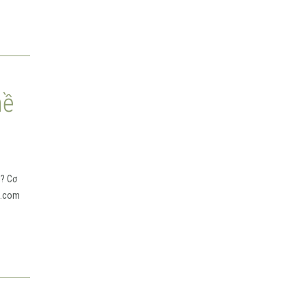
hề
ì? Cơ
al.com