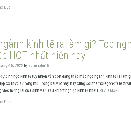
áo Dục
ngành kinh tế ra làm gì? Top ng
ệp HOT nhất hiện nay
háng 4 8, 2022
by
adminpbn18
dự định học kinh tế tuy nhiên vẫn còn đang thắc mắc học ngành kinh tế ra làm g
iệp có thực sự rộng mở. Trong bài viết này, hãy cùng southernoregonkitefestiv
 việc tương lai của sinh viên sau khi tốt nghiệp kinh tế nhé! I.
READ MORE
áo Dục