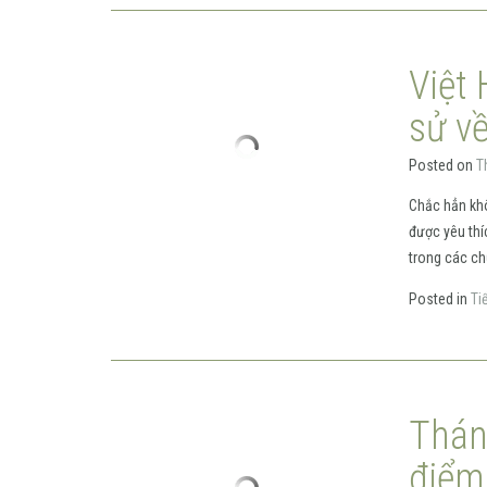
Việt
sử v
Posted on
T
Chắc hẳn khô
được yêu thí
trong các ch
Posted in
Ti
Thán
điểm