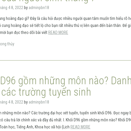
háng 4 8, 2022
by
adminpbn18
ung hoàng đạo gì? Đây là câu hỏi được nhiều người quan tâm muốn tìm hiểu rõ h
 cung hoàng đạo sẽ tiết lộ cho bạn rất nhiều thú vị liên quan đến bản thân. Để gi
 mời bạn đọc theo dõi bài viết
READ MORE
ong thủy
 D96 gồm những môn nào? Dan
 các trường tuyển sinh
háng 4 8, 2022
by
adminpbn18
 những môn nào? Các trường đại học xét tuyển, tuyển sinh khối D96. Đọc ngay b
có câu trả lời chính xác và đầy đủ nhất. I. Khối D96 gồm những môn nào? Khối D
oán học, Tiếng Anh, Khoa học xã hội (Lịch
READ MORE