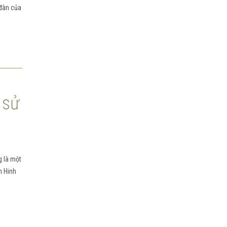
 đàn của
 sử
g là một
n Hinh