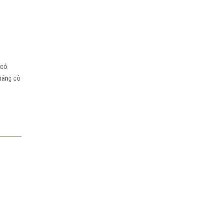
 có
tháng cô