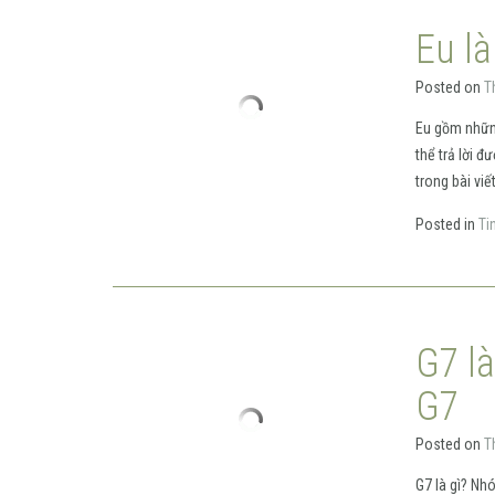
Eu l
Posted on
T
Eu gồm những
thể trả lời 
trong bài viế
Posted in
Ti
G7 l
G7
Posted on
T
G7 là gì? N