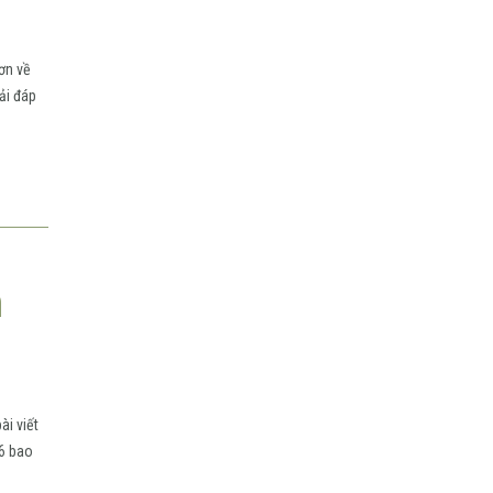
ơn về
ải đáp
h
ài viết
96 bao