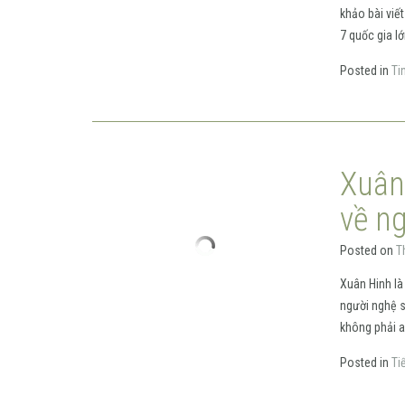
khảo bài viết
7 quốc gia lớ
Posted in
Ti
Xuân
về n
Posted on
T
Xuân Hinh là
người nghệ s
không phải a
Posted in
Ti