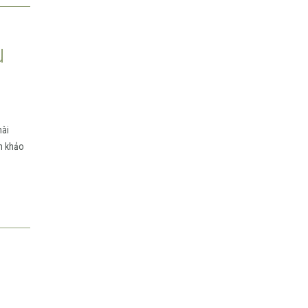
u
hài
ám khảo