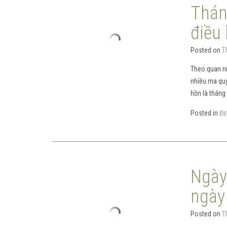
Thán
điều
Posted on
T
Theo quan ni
nhiều ma quỷ
hồn là thán
Posted in
Đị
Ngày
ngày
Posted on
T