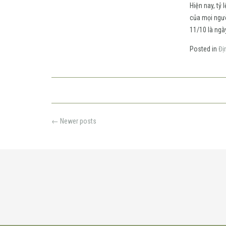
Hiện nay, tỷ
của mọi ngườ
11/10 là ngà
Posted in
Đị
Posts
←
Newer posts
navigation