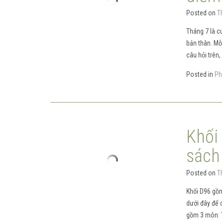
Posted on
T
Tháng 7 là c
bản thân. Mỗi
câu hỏi trên,
Posted in
Ph
Khối
sách
Posted on
T
Khối D96 gồm
dưới đây để 
gồm 3 môn: T