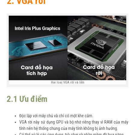
2. VGA rời
Hai loaị VGA rời và liền
2.1 Ưu điểm
Độc lập với máy chủ và chỉ có một khe cắm.
VGA rời này sử dụng GPU và bộ nhớ riêng thay vì RAM của máy
tính nên hệ thống chung của máy tính không bị ảnh hưởng.
Có thể xử lý các ứng dụng, trò chơi và phần mềm đồ họa nặng.