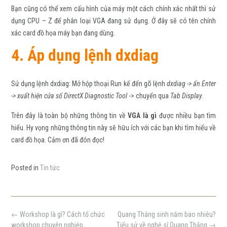
Bạn cũng có thể xem cấu hình của máy một cách chính xác nhất thì sử
dụng CPU – Z để phân loại VGA đang sử dụng. Ở đây sẽ có tên chính
xác card đồ họa máy bạn đang dùng.
4. Áp dụng lệnh dxdiag
Sử dụng lệnh dxdiag: Mở hộp thoại Run kế đến gõ lệnh
dxdiag -> ấn Enter
-> xuất hiện cửa số DirectX Diagnostic Tool
-> chuyển qua
Tab Display
.
Trên đây là toàn bộ những thông tin về
VGA là gì
được nhiều bạn tìm
hiểu. Hy vọng những thông tin này sẽ hữu ích với các bạn khi tìm hiểu về
card đồ họa. Cảm ơn đã đón đọc!
Posted in
Tin tức
Post
←
Workshop là gì? Cách tổ chức
Quang Thắng sinh năm bao nhiêu?
navigation
workshop chuyên nghiệp
Tiểu sử về nghệ sĩ Quang Thắng
→