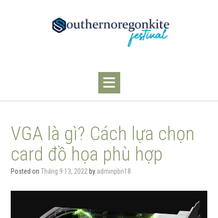
S
k
i
p
t
o
c
o
n
t
e
n
VGA là gì? Cách lựa chọn
t
card đồ họa phù hợp
Posted on
Tháng 9 13, 2022
by
adminpbn18